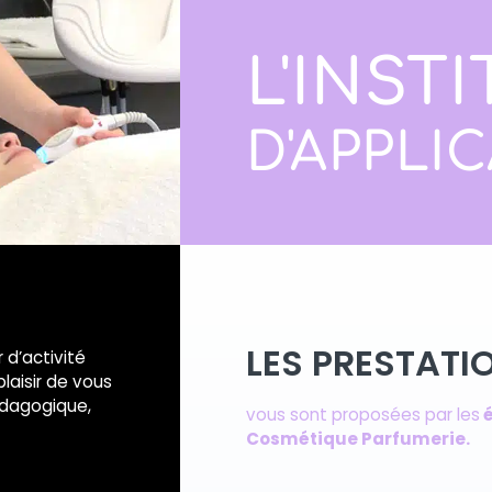
L'INST
D'APPLI
LES PRESTATI
 d’activité
laisir de vous
édagogique,
vous sont proposées par les
é
Cosmétique Parfumerie.