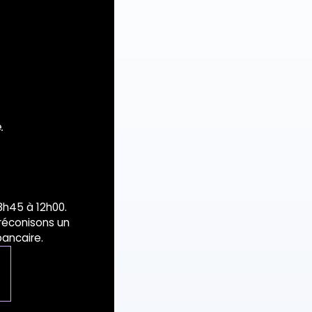
.
 8h45 à 12h00.
préconisons un
ancaire.