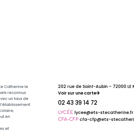
202 rue de Saint-Aubin – 72000 LE
e Catherine le
nels reconnus
Voir sur une carte
Avec un taux de
02 43 39 14 72
 l’établissement
olaire,
lycee@ets-stecatherine.fr
LYCÉE
out en
cfa-cfp@ets-stecatheri
CFA-CFP
es et