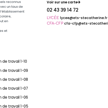
nels reconnus
Voir sur une carte
Avec un taux de
02 43 39 14 72
 l’établissement
olaire,
lycee@ets-stecatherine.fr
LYCÉE
out en
cfa-cfp@ets-stecatheri
CFA-CFP
es et