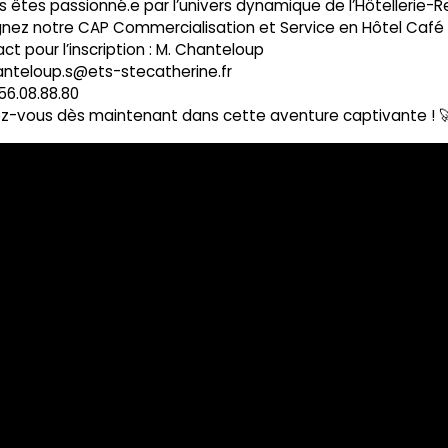
s êtes passionné.e par l’univers dynamique de l’Hôtellerie-R
gnez notre CAP Commercialisation et Service en Hôtel Café
ct pour l’inscription : M. Chanteloup
nteloup.s@ets-stecatherine.fr
56.08.88
.80
z-vous dès maintenant dans cette aventure captivante ! 