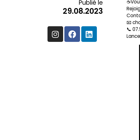
Publié le
☕️Vou
Rejoi
29.08.2023
Conta
📧
cha
📞
07.
Lance