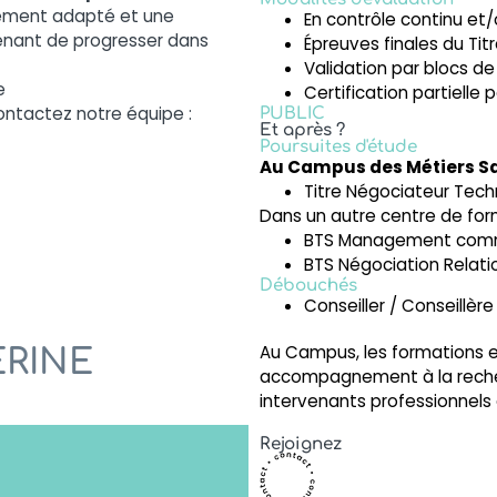
nement adapté et une
En contrôle continu et
nant de progresser dans
Épreuves finales du Tit
Validation par blocs 
e
Certification partielle 
contactez notre équipe :
PUBLIC
Et après ?
Poursuites d'étude
Au Campus des Métiers S
Titre Négociateur Tec
Dans un autre centre de for
BTS Management comme
BTS Négociation Relati
Débouchés
Conseiller / Conseillèr
Au Campus, les formations e
ERINE
accompagnement à la recherc
intervenants professionnels 
Rejoignez