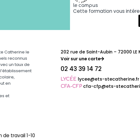
le campus
Cette formation vous intéres
202 rue de Saint-Aubin – 72000 LE
e Catherine le
nels reconnus
Voir sur une carte
Avec un taux de
02 43 39 14 72
 l’établissement
olaire,
lycee@ets-stecatherine.fr
LYCÉE
out en
cfa-cfp@ets-stecatheri
CFA-CFP
es et