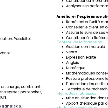
Contribuer au merchan
Analyser ses performa
Améliorer l’expérience c
Représenter l’unité ma
Conseiller le client en
Assurer le suivi de ses
Contribuer à la fidélisa
ation. Possibilité
Contenu de la formation
Gestion commerciale
Vente
 vente
Expression écrite
Anglais
Numérique
Mathématiques contex
Posture professionnel
Élaboration des outils p
e en charge, combinant
Technique de recherch
ntreprises partenaires,
Méthodes mobilisées
ours.
Mise en situation dans
Apport théorique par d
e handicap.
Modalités d'évaluation