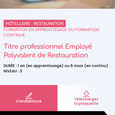
HÔTELLERIE - RESTAURATION
FORMATION EN APPRENTISSAGE OU FORMATION
CONTINUE
Titre professionnel
Employé
Polyvalent de Restauration
DURÉE :
1 an (en apprentissage) ou 6 mois (en continu)
NIVEAU :
3
Télécharger
Candidature
la plaquette